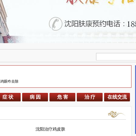
长鸡眼咋去除
症 状
病 因
危 害
治 疗
在线交流
沈阳治疗鸡皮肤