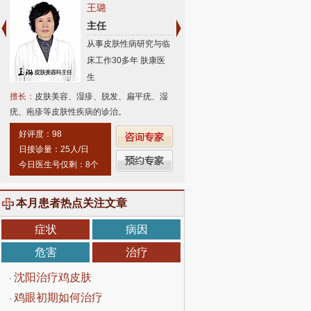
王璐
梁绍滢
主任
主任医师
从事皮肤性病研究与临
从事皮肤病临
床工作30多年 肤康医
教学工作数十年
生
生
擅长：
皮肤美容、湿疹、脱发、扁平疣、湿
擅长：
痤疮、疤痕、红斑、湿疹、过
疣、疱疹等皮肤性疾病的诊治。
肤病
好评度：98
好评度：97
日接诊量：25人/日
日接诊量：16人/日
今日医生号仅剩：8个
肤康医生号仅剩：5个
本月患者热点关注文章
症状
病因
危害
治疗
沈阳治疗鸡皮肤
·
鸡眼初期如何治疗
·