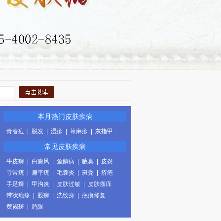
本月热门皮肤疾病
青春痘
|
脱发
|
湿疹
|
荨麻疹
|
灰指甲
常见皮肤疾病
牛皮癣
|
白癜风
|
鱼鳞病
|
腋臭
|
皮炎
寻常疣
|
扁平疣
|
毛囊炎
|
斑秃
|
疥疮
手足癣
|
甲沟炎
|
皮肤过敏
|
皮肤瘙痒
带状疱疹
|
股癣
|
洗纹身
|
疤痕修复
黄褐斑
|
鸡眼